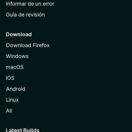
n
Informar de un error
i
Guía de revisión
c
i
o
Download
d
Download Firefox
e
Windows
M
o
macOS
z
iOS
i
l
Android
l
Linux
a
All
Latest Builds