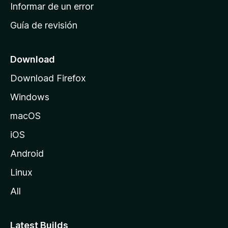
n
Informar de un error
i
Guía de revisión
c
i
o
Download
d
Download Firefox
e
Windows
M
o
macOS
z
iOS
i
l
Android
l
Linux
a
All
Latest Builds