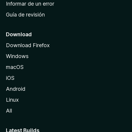
n
Informar de un error
i
Guía de revisión
c
i
o
Download
d
Download Firefox
e
Windows
M
o
macOS
z
iOS
i
l
Android
l
Linux
a
All
Latest Builds