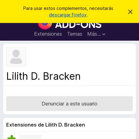
B
Iniciar sesión
Para usar estos complementos, necesitarás
I
u
descargar Firefox
.
g
B
s
n
u
o
c
r
s
Extensiones
Temas
Más...
a
a
c
r
r
e
a
s
d
t
e
o
a
r
v
Lilith D. Bracken
i
d
s
e
o
c
o
Denunciar a este usuario
m
p
l
Extensiones de Lilith D. Bracken
e
m