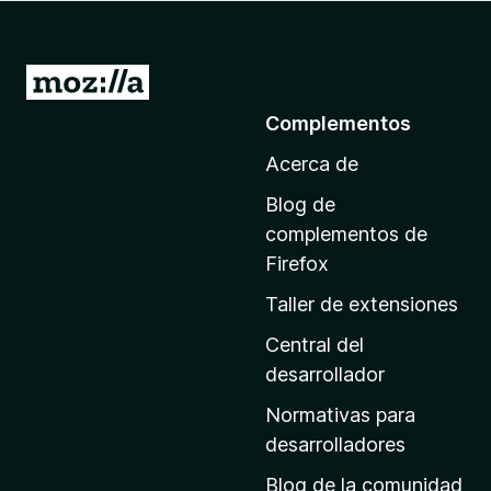
e
n
t
I
o
r
Complementos
s
a
p
Acerca de
l
a
a
r
Blog de
p
a
complementos de
F
á
Firefox
i
g
Taller de extensiones
r
i
e
n
Central del
f
a
desarrollador
o
d
x
Normativas para
e
desarrolladores
i
Blog de la comunidad