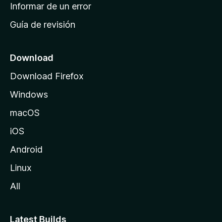
n
Informar de un error
i
Guía de revisión
c
i
o
Download
d
Download Firefox
e
Windows
M
o
macOS
z
iOS
i
l
Android
l
Linux
a
All
Latest Builds