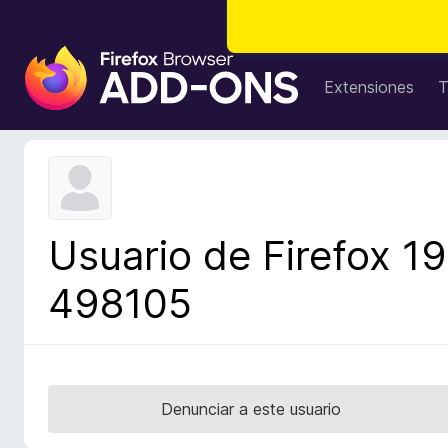
B
u
Extensiones
T
s
c
a
d
o
r
Usuario de Firefox 19
d
e
498105
c
o
m
p
l
Denunciar a este usuario
e
m