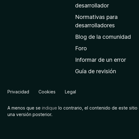
a
desarrollador
d
Normativas para
e
desarrolladores
i
Blog de la comunidad
n
i
Foro
c
Informar de un error
i
Guía de revisión
o
d
e
Privacidad
Cookies
Legal
M
o
A menos que se
indique
lo contrario, el contenido de este sitio 
z
una versión posterior.
i
l