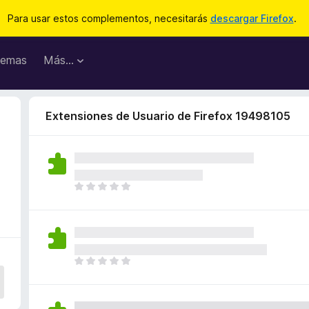
Para usar estos complementos, necesitarás
descargar Firefox
.
emas
Más...
Extensiones de Usuario de Firefox 19498105
T
o
d
a
v
í
T
a
o
n
d
o
a