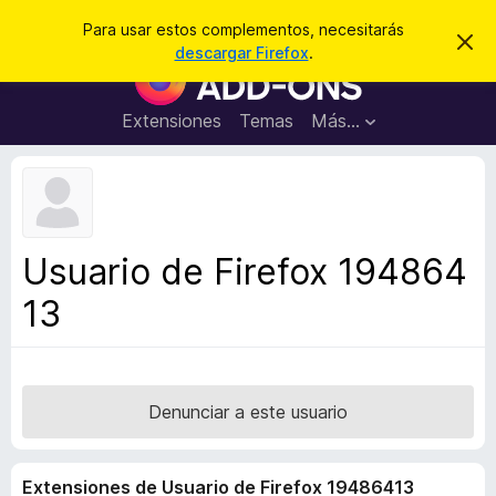
B
Iniciar sesión
Para usar estos complementos, necesitarás
I
u
descargar Firefox
.
g
B
s
n
u
o
c
r
s
Extensiones
Temas
Más...
a
a
c
r
r
e
a
s
d
t
e
o
a
r
v
Usuario de Firefox 194864
i
d
s
13
e
o
c
o
m
p
Denunciar a este usuario
l
e
Extensiones de Usuario de Firefox 19486413
m