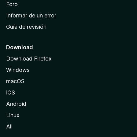
i
Foro
s
n
Informar de un error
i
Guía de revisión
c
i
o
Download
d
Download Firefox
e
Windows
M
o
macOS
z
iOS
i
l
Android
l
Linux
a
All