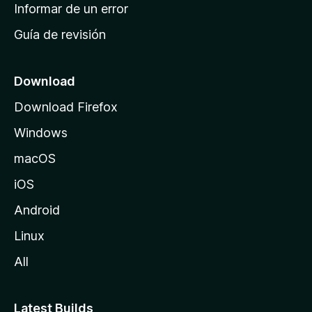
n
Informar de un error
i
Guía de revisión
c
i
o
Download
d
Download Firefox
e
Windows
M
o
macOS
z
iOS
i
l
Android
l
Linux
a
All
Latest Builds