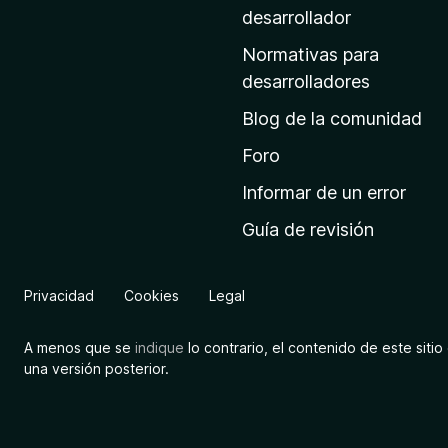
a
desarrollador
d
Normativas para
e
desarrolladores
i
Blog de la comunidad
n
i
Foro
c
Informar de un error
i
Guía de revisión
o
d
e
Privacidad
Cookies
Legal
M
o
A menos que se
indique
lo contrario, el contenido de este sitio 
z
una versión posterior.
i
l