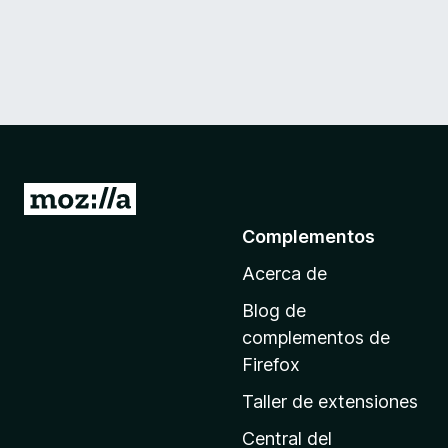
I
r
Complementos
a
Acerca de
l
a
Blog de
p
complementos de
á
Firefox
g
Taller de extensiones
i
n
Central del