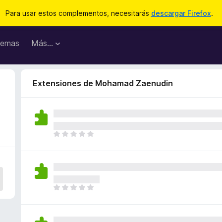
Para usar estos complementos, necesitarás
descargar Firefox
.
emas
Más...
Extensiones de Mohamad Zaenudin
T
o
d
a
v
í
T
a
o
n
d
o
a