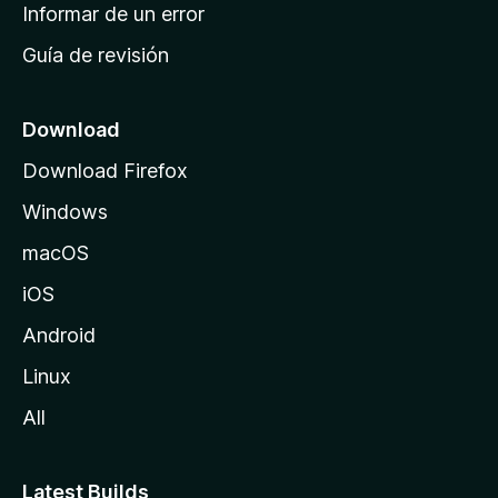
n
Informar de un error
i
Guía de revisión
c
i
o
Download
d
Download Firefox
e
Windows
M
o
macOS
z
iOS
i
l
Android
l
Linux
a
All
Latest Builds