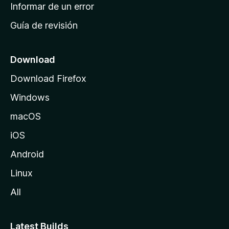
n
Informar de un error
i
Guía de revisión
c
i
o
Download
d
Download Firefox
e
Windows
M
o
macOS
z
iOS
i
l
Android
l
Linux
a
All
Latest Builds