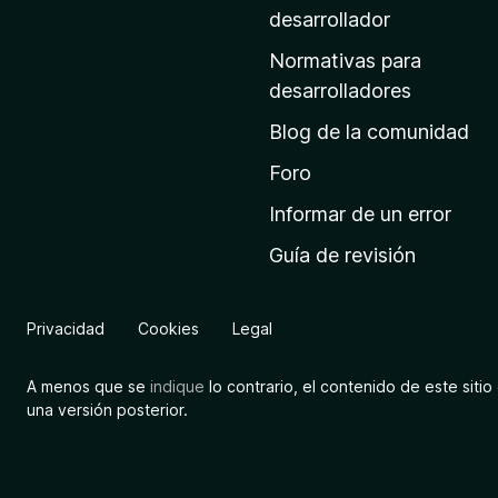
a
desarrollador
d
Normativas para
e
desarrolladores
i
Blog de la comunidad
n
i
Foro
c
Informar de un error
i
Guía de revisión
o
d
e
Privacidad
Cookies
Legal
M
o
A menos que se
indique
lo contrario, el contenido de este sitio 
z
una versión posterior.
i
l