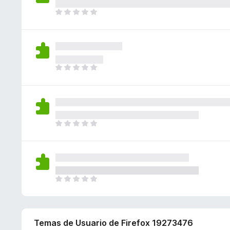
v
o
o
a
í
T
n
r
y
a
o
e
a
v
n
d
s
c
a
o
a
i
l
h
v
o
o
a
í
T
n
r
y
a
o
e
a
v
n
d
s
c
a
o
a
i
l
h
v
o
o
a
í
T
n
r
y
a
o
e
a
v
n
d
s
c
a
o
a
i
l
h
v
o
o
a
í
T
n
r
y
a
o
e
a
v
n
d
s
c
a
o
a
i
l
h
Temas de Usuario de Firefox 19273476
v
o