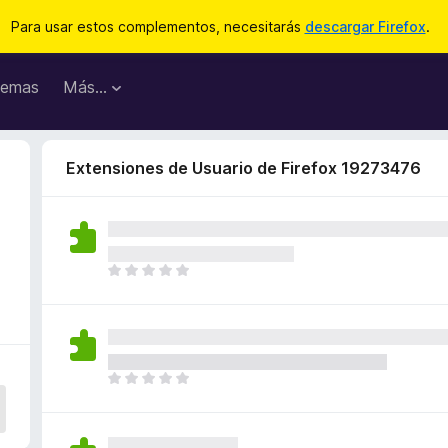
Para usar estos complementos, necesitarás
descargar Firefox
.
emas
Más...
Extensiones de Usuario de Firefox 19273476
T
o
d
a
v
í
T
a
o
n
d
o
a