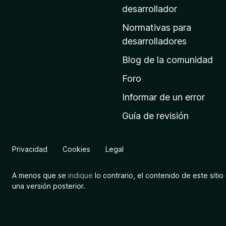
a
desarrollador
d
Normativas para
e
desarrolladores
i
Blog de la comunidad
n
i
Foro
c
Informar de un error
i
Guía de revisión
o
d
e
Privacidad
Cookies
Legal
M
o
A menos que se
indique
lo contrario, el contenido de este sitio 
z
una versión posterior.
i
l