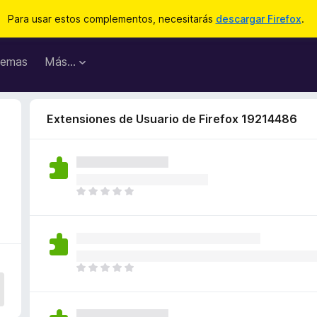
Para usar estos complementos, necesitarás
descargar Firefox
.
emas
Más...
Extensiones de Usuario de Firefox 19214486
T
o
d
a
v
í
T
a
o
n
d
o
a