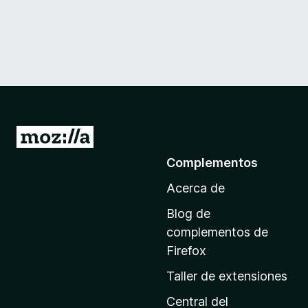
I
r
Complementos
a
Acerca de
l
a
Blog de
p
complementos de
á
Firefox
g
Taller de extensiones
i
n
Central del