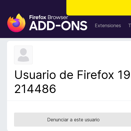
B
u
Extensiones
T
s
c
a
d
o
r
Usuario de Firefox 19
d
e
214486
c
o
m
p
l
Denunciar a este usuario
e
m