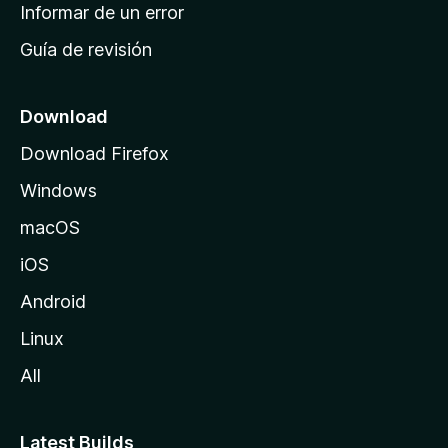
n
Informar de un error
i
Guía de revisión
c
i
o
Download
d
Download Firefox
e
Windows
M
o
macOS
z
iOS
i
l
Android
l
Linux
a
All
Latest Builds