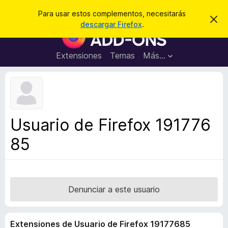
B
Iniciar sesión
Para usar estos complementos, necesitarás
I
u
descargar Firefox
.
g
B
s
n
u
o
c
r
s
Extensiones
Temas
Más...
a
a
c
r
r
e
a
s
d
t
e
o
a
r
v
Usuario de Firefox 191776
i
d
s
85
e
o
c
o
m
p
Denunciar a este usuario
l
e
Extensiones de Usuario de Firefox 19177685
m