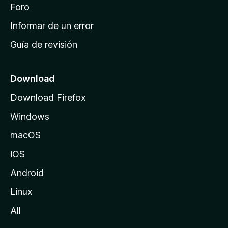
i
Foro
s
n
Informar de un error
i
Guía de revisión
c
i
o
Download
d
Download Firefox
e
Windows
M
o
macOS
z
iOS
i
l
Android
l
Linux
a
All