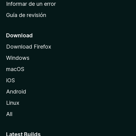
n
Informar de un error
i
Guía de revisión
c
i
o
Download
d
Download Firefox
e
Windows
M
o
macOS
z
iOS
i
l
Android
l
Linux
a
All
Latest Builds