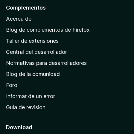
n
a
l
r
Complementos
e
y
a
a
s
v
Acerca de
c
p
a
i
á
l
Blog de complementos de Firefox
o
o
g
n
Taller de extensiones
r
e
i
a
s
Central del desarrollador
n
c
i
a
Normativas para desarrolladores
o
d
n
Blog de la comunidad
e
e
i
Foro
s
n
Informar de un error
i
Guía de revisión
c
i
o
Download
d