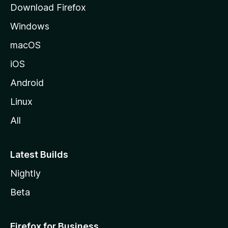
Download Firefox
e
Windows
M
o
macOS
z
iOS
i
l
Android
l
Linux
a
All
Latest Builds
Nightly
Beta
Firefox for Business