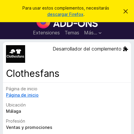
B
Iniciar sesión
Para usar estos complementos, necesitarás
I
u
descargar Firefox
.
g
B
s
n
u
o
c
r
s
Extensiones
Temas
Más...
a
a
c
r
r
e
a
Desarrollador del complemento
s
d
t
e
o
a
r
v
Clothesfans
i
d
s
e
o
Página de inicio
c
Página de inicio
o
m
Ubicación
p
Málaga
l
Profesión
e
Ventas y promociones
m