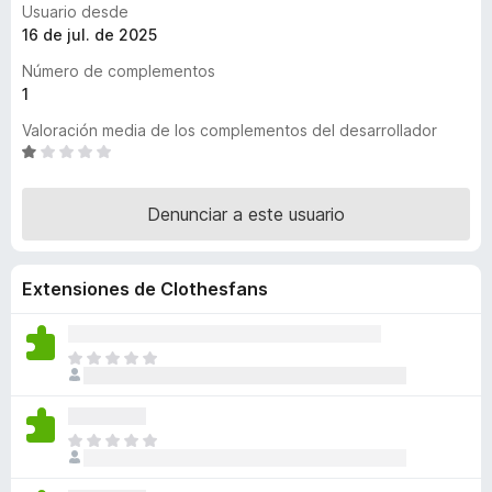
Usuario desde
e
16 de jul. de 2025
n
Número de complementos
t
1
o
s
Valoración media de los complementos del desarrollador
p
S
e
a
v
r
Denunciar a este usuario
a
a
l
F
o
i
Extensiones de Clothesfans
r
r
ó
e
c
o
T
f
n
o
o
1
d
x
d
a
T
e
v
o
5
í
d