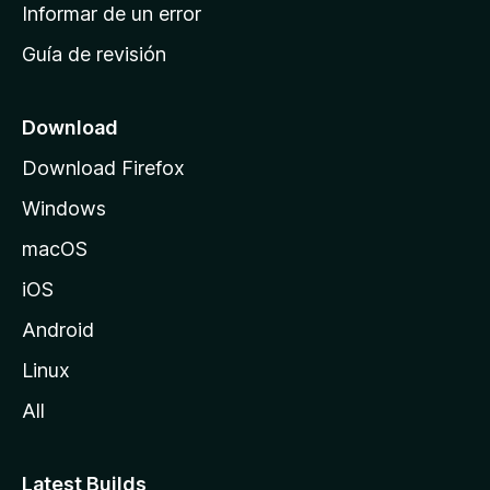
n
Informar de un error
i
Guía de revisión
c
i
o
Download
d
Download Firefox
e
Windows
M
o
macOS
z
iOS
i
l
Android
l
Linux
a
All
Latest Builds