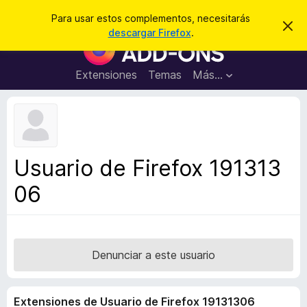
B
Iniciar sesión
Para usar estos complementos, necesitarás
I
u
descargar Firefox
.
g
B
s
n
u
o
c
r
s
Extensiones
Temas
Más...
a
a
c
r
r
e
a
s
d
t
e
o
a
r
v
Usuario de Firefox 191313
i
d
s
06
e
o
c
o
m
p
Denunciar a este usuario
l
e
Extensiones de Usuario de Firefox 19131306
m