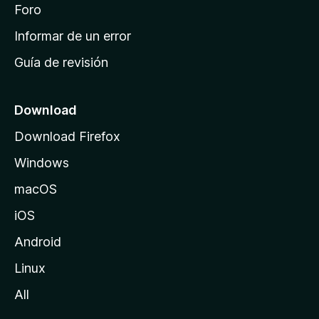
i
Foro
s
n
Informar de un error
i
Guía de revisión
c
i
o
Download
d
Download Firefox
e
Windows
M
o
macOS
z
iOS
i
l
Android
l
Linux
a
All