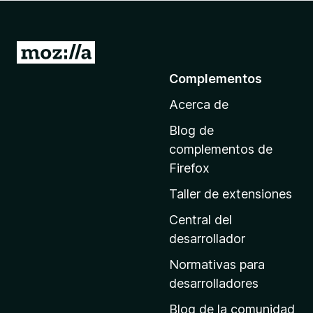
e
n
t
I
o
r
Complementos
s
a
p
Acerca de
l
a
a
r
Blog de
p
a
complementos de
F
á
Firefox
i
g
Taller de extensiones
r
i
e
n
Central del
f
a
desarrollador
o
d
x
Normativas para
e
desarrolladores
i
Blog de la comunidad