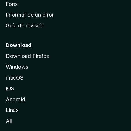
i
Foro
s
n
Informar de un error
i
Guía de revisión
c
i
o
Download
d
Download Firefox
e
Windows
M
o
macOS
z
iOS
i
l
Android
l
Linux
a
All