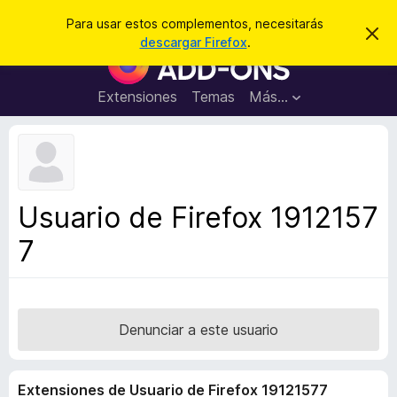
B
Iniciar sesión
Para usar estos complementos, necesitarás
I
u
descargar Firefox
.
g
B
s
n
u
o
c
r
s
Extensiones
Temas
Más...
a
a
c
r
r
e
a
s
d
t
e
o
a
r
v
Usuario de Firefox 1912157
i
d
s
7
e
o
c
o
m
p
Denunciar a este usuario
l
e
Extensiones de Usuario de Firefox 19121577
m