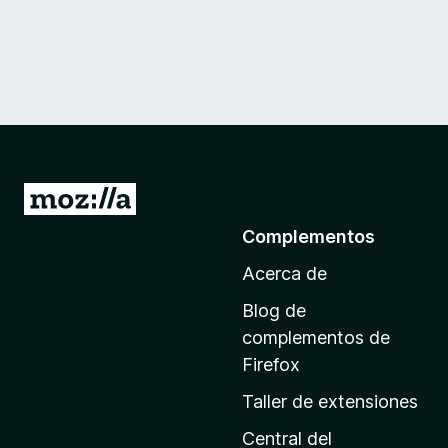
I
r
Complementos
a
Acerca de
l
a
Blog de
p
complementos de
á
Firefox
g
Taller de extensiones
i
n
Central del