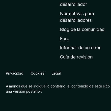
a
desarrollador
d
Normativas para
e
desarrolladores
i
Blog de la comunidad
n
i
Foro
c
Informar de un error
i
Guía de revisión
o
d
e
Privacidad
Cookies
Legal
M
o
A menos que se
indique
lo contrario, el contenido de este sitio 
z
una versión posterior.
i
l