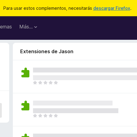
Para usar estos complementos, necesitarás
descargar Firefox
.
emas
Más...
Extensiones de Jason
T
o
d
a
v
í
T
a
o
n
d
o
a