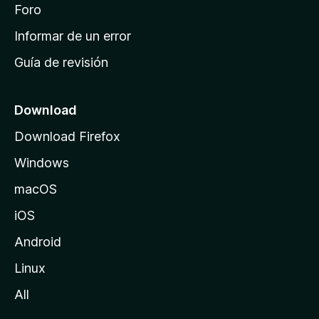
i
Foro
s
n
Informar de un error
i
Guía de revisión
c
i
o
Download
d
Download Firefox
e
Windows
M
o
macOS
z
iOS
i
l
Android
l
Linux
a
All