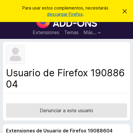
B
Iniciar sesión
Para usar estos complementos, necesitarás
I
u
descargar Firefox
.
g
B
s
n
u
o
c
r
s
Extensiones
Temas
Más...
a
a
c
r
r
e
a
s
d
t
e
o
a
r
v
Usuario de Firefox 190886
i
d
s
04
e
o
c
o
m
p
Denunciar a este usuario
l
e
Extensiones de Usuario de Firefox 19088604
m