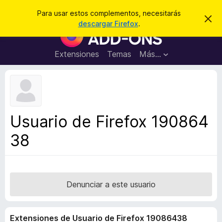
B
Iniciar sesión
Para usar estos complementos, necesitarás
I
u
descargar Firefox
.
g
B
s
n
u
o
c
r
s
Extensiones
Temas
Más...
a
a
c
r
r
e
a
s
d
t
e
o
a
r
v
Usuario de Firefox 190864
i
d
s
38
e
o
c
o
m
p
Denunciar a este usuario
l
e
Extensiones de Usuario de Firefox 19086438
m