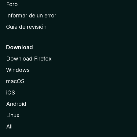
i
Foro
s
n
Informar de un error
i
Guía de revisión
c
i
o
Download
d
Download Firefox
e
Windows
M
o
macOS
z
iOS
i
l
Android
l
Linux
a
All