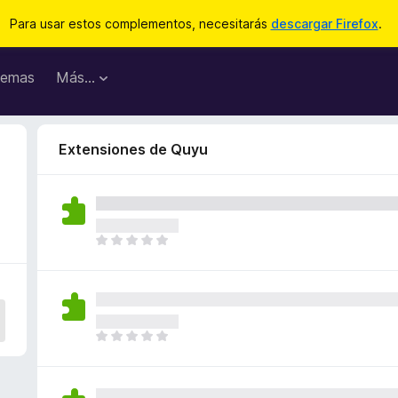
Para usar estos complementos, necesitarás
descargar Firefox
.
emas
Más...
Extensiones de Quyu
T
o
d
a
v
í
T
a
o
n
d
o
a