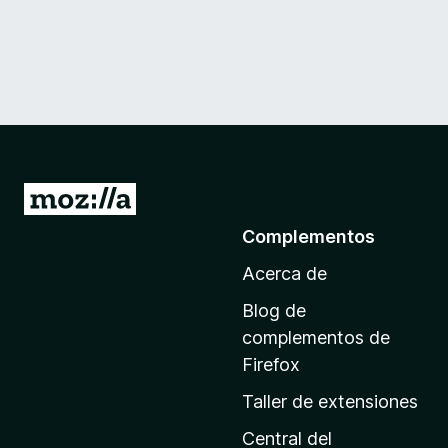
I
r
Complementos
a
Acerca de
l
a
Blog de
p
complementos de
á
Firefox
g
Taller de extensiones
i
n
Central del