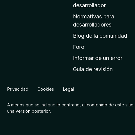
a
desarrollador
d
Normativas para
e
desarrolladores
i
Blog de la comunidad
n
i
Foro
c
Informar de un error
i
Guía de revisión
o
d
e
Privacidad
Cookies
Legal
M
o
A menos que se
indique
lo contrario, el contenido de este sitio 
z
una versión posterior.
i
l