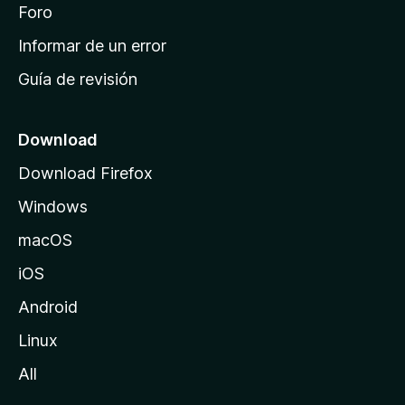
i
Foro
s
n
Informar de un error
i
Guía de revisión
c
i
o
Download
d
Download Firefox
e
Windows
M
o
macOS
z
iOS
i
l
Android
l
Linux
a
All