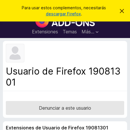
B
Iniciar sesión
Para usar estos complementos, necesitarás
I
u
descargar Firefox
.
g
B
s
n
u
o
c
r
s
Extensiones
Temas
Más...
a
a
c
r
r
e
a
s
d
t
e
o
a
r
v
Usuario de Firefox 190813
i
d
s
01
e
o
c
o
m
p
Denunciar a este usuario
l
e
Extensiones de Usuario de Firefox 19081301
m