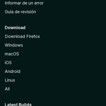
n
Informar de un error
i
Guía de revisión
c
i
o
Download
d
Download Firefox
e
Windows
M
o
macOS
z
iOS
i
l
Android
l
Linux
a
All
Latest Builds