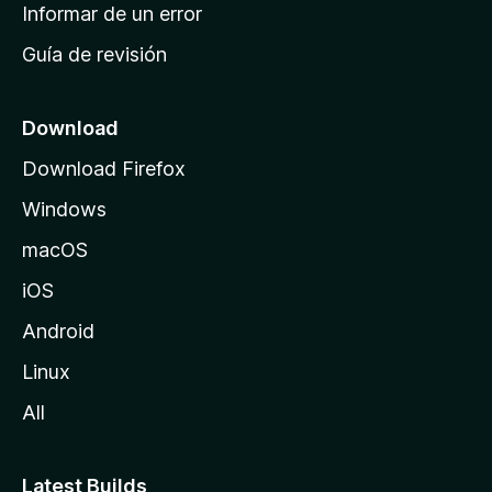
n
Informar de un error
i
Guía de revisión
c
i
o
Download
d
Download Firefox
e
Windows
M
o
macOS
z
iOS
i
l
Android
l
Linux
a
All
Latest Builds