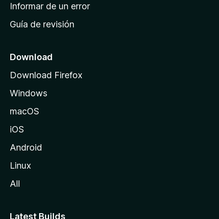
n
Informar de un error
i
Guía de revisión
c
i
o
Download
d
Download Firefox
e
Windows
M
o
macOS
z
iOS
i
l
Android
l
Linux
a
All
Latest Builds