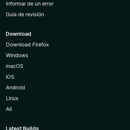
n
Informar de un error
i
Guía de revisión
c
i
o
Download
d
Download Firefox
e
Windows
M
o
macOS
z
iOS
i
l
Android
l
Linux
a
All
Latest Builds