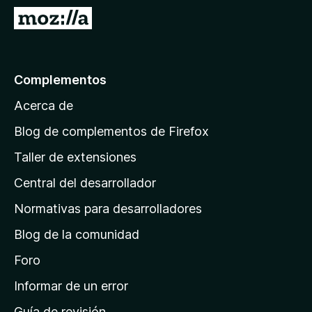
e
I
n
r
t
a
o
l
Complementos
s
a
p
Acerca de
p
a
á
r
Blog de complementos de Firefox
a
g
Taller de extensiones
F
i
i
Central del desarrollador
n
r
a
Normativas para desarrolladores
e
d
f
Blog de la comunidad
e
o
i
Foro
x
n
Informar de un error
i
Guía de revisión