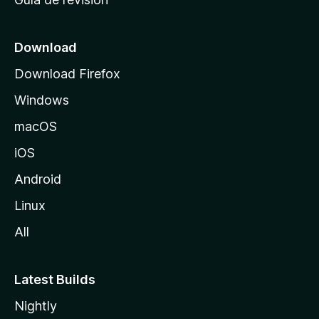
c
i
o
Download
d
Download Firefox
e
Windows
M
o
macOS
z
iOS
i
l
Android
l
Linux
a
All
Latest Builds
Nightly