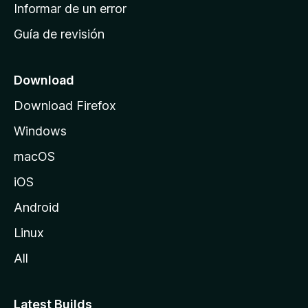
n
Informar de un error
i
Guía de revisión
c
i
o
Download
d
Download Firefox
e
Windows
M
o
macOS
z
iOS
i
l
Android
l
Linux
a
All
Latest Builds