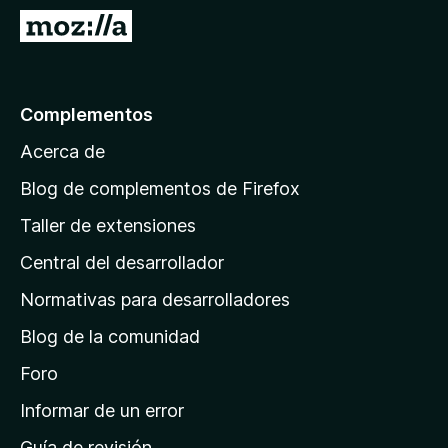
e
I
n
r
t
a
o
l
Complementos
s
a
p
Acerca de
p
a
á
r
Blog de complementos de Firefox
a
g
Taller de extensiones
F
i
i
Central del desarrollador
n
r
a
Normativas para desarrolladores
e
d
f
Blog de la comunidad
e
o
i
Foro
x
n
Informar de un error
i
Guía de revisión