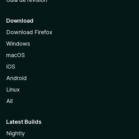
c
i
o
Download
d
Download Firefox
e
Windows
M
o
macOS
z
iOS
i
l
Android
l
Linux
a
All
Latest Builds
Nightly