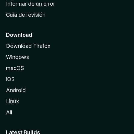
n
Informar de un error
i
Guía de revisión
c
i
o
Download
d
Download Firefox
e
Windows
M
o
macOS
z
iOS
i
l
Android
l
Linux
a
All
Latest Builds