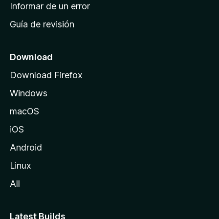
n
Informar de un error
i
Guía de revisión
c
i
o
Download
d
Download Firefox
e
Windows
M
o
macOS
z
iOS
i
l
Android
l
Linux
a
All
Latest Builds