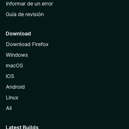
n
Informar de un error
i
Guía de revisión
c
i
o
Download
d
Download Firefox
e
Windows
M
o
macOS
z
iOS
i
l
Android
l
Linux
a
All
Latest Builds