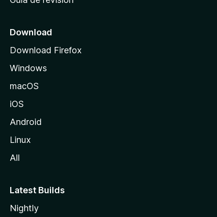
c
i
o
Download
d
Download Firefox
e
Windows
M
o
macOS
z
iOS
i
l
Android
l
Linux
a
All
Latest Builds
Nightly