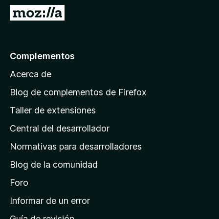
e
I
n
r
t
a
o
l
Complementos
s
a
p
Acerca de
p
a
á
r
Blog de complementos de Firefox
a
g
Taller de extensiones
F
i
i
Central del desarrollador
n
r
a
Normativas para desarrolladores
e
d
f
Blog de la comunidad
e
o
i
Foro
x
n
Informar de un error
i
Guía de revisión