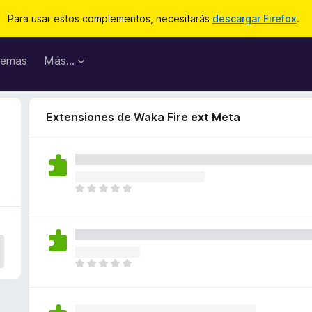
Para usar estos complementos, necesitarás
descargar Firefox
.
emas
Más...
Extensiones de Waka Fire ext Meta
T
o
d
a
v
í
T
a
o
n
d
o
a