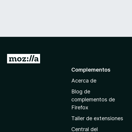
I
r
Complementos
a
Acerca de
l
a
Blog de
p
complementos de
á
Firefox
g
Taller de extensiones
i
n
Central del