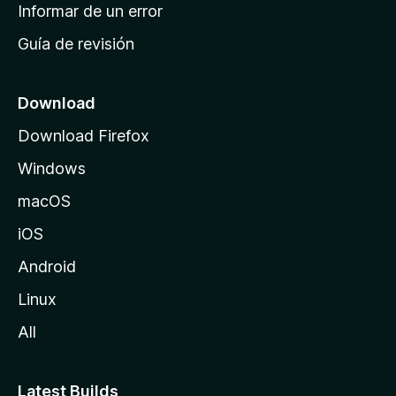
n
Informar de un error
i
Guía de revisión
c
i
o
Download
d
Download Firefox
e
Windows
M
o
macOS
z
iOS
i
l
Android
l
Linux
a
All
Latest Builds