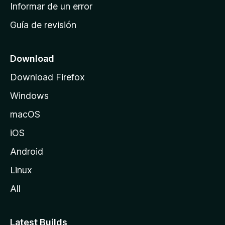
n
Informar de un error
i
Guía de revisión
c
i
o
Download
d
Download Firefox
e
Windows
M
o
macOS
z
iOS
i
l
Android
l
Linux
a
All
Latest Builds