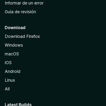
n
Informar de un error
i
Guía de revisión
c
i
o
Download
d
Download Firefox
e
Windows
M
o
macOS
z
iOS
i
l
Android
l
Linux
a
All
Latest Builds