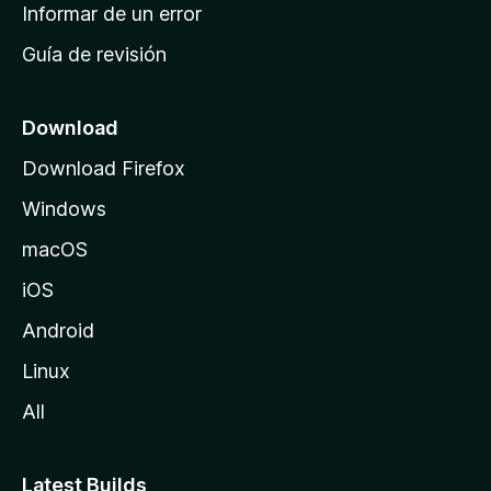
n
Informar de un error
i
Guía de revisión
c
i
o
Download
d
Download Firefox
e
Windows
M
o
macOS
z
iOS
i
l
Android
l
Linux
a
All
Latest Builds