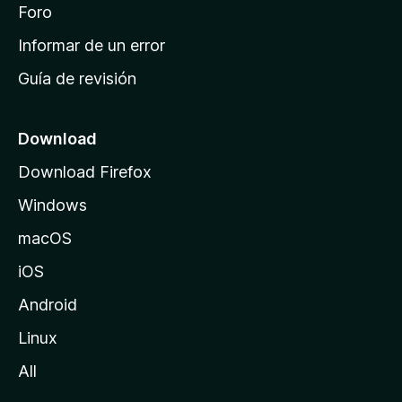
i
Foro
s
n
Informar de un error
i
Guía de revisión
c
i
o
Download
d
Download Firefox
e
Windows
M
o
macOS
z
iOS
i
l
Android
l
Linux
a
All