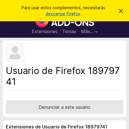
B
Iniciar sesión
Para usar estos complementos, necesitarás
I
u
descargar Firefox
.
g
B
s
n
u
o
c
r
s
Extensiones
Temas
Más...
a
a
c
r
r
e
a
s
d
t
e
o
a
r
v
Usuario de Firefox 189797
i
d
s
41
e
o
c
o
m
p
Denunciar a este usuario
l
e
Extensiones de Usuario de Firefox 18979741
m