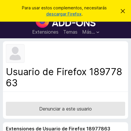
B
Iniciar sesión
Para usar estos complementos, necesitarás
I
u
descargar Firefox
.
g
B
s
n
u
o
c
r
s
Extensiones
Temas
Más...
a
a
c
r
r
e
a
s
d
t
e
o
a
r
v
Usuario de Firefox 189778
i
d
s
63
e
o
c
o
m
p
Denunciar a este usuario
l
e
Extensiones de Usuario de Firefox 18977863
m