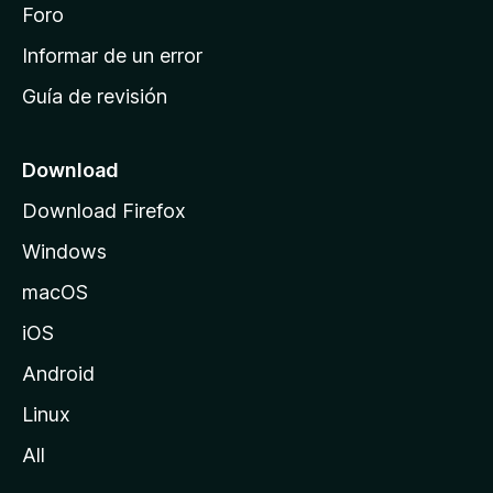
i
Foro
s
n
Informar de un error
i
Guía de revisión
c
i
o
Download
d
Download Firefox
e
Windows
M
o
macOS
z
iOS
i
l
Android
l
Linux
a
All