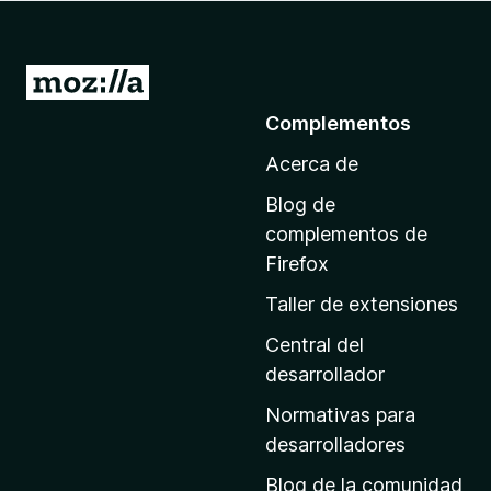
e
n
t
I
o
r
Complementos
s
a
p
Acerca de
l
a
a
r
Blog de
p
a
complementos de
F
á
Firefox
i
g
Taller de extensiones
r
i
e
n
Central del
f
a
desarrollador
o
d
x
Normativas para
e
desarrolladores
i
Blog de la comunidad