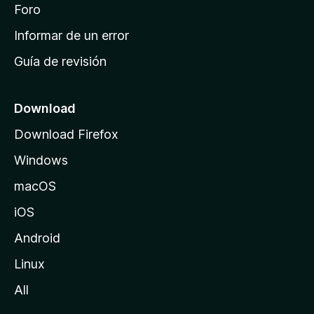
i
Foro
s
n
Informar de un error
i
Guía de revisión
c
i
o
Download
d
Download Firefox
e
Windows
M
o
macOS
z
iOS
i
l
Android
l
Linux
a
All