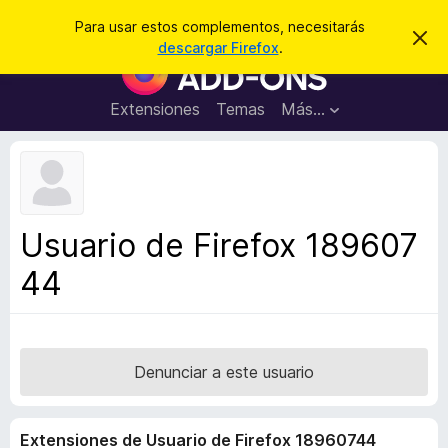
B
Iniciar sesión
Para usar estos complementos, necesitarás
I
u
descargar Firefox
.
g
B
s
n
u
o
c
r
s
Extensiones
Temas
Más...
a
a
c
r
r
e
a
s
d
t
e
o
a
r
v
Usuario de Firefox 189607
i
d
s
44
e
o
c
o
m
p
Denunciar a este usuario
l
e
Extensiones de Usuario de Firefox 18960744
m