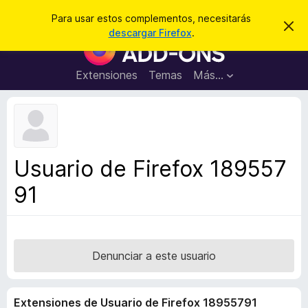
B
Iniciar sesión
Para usar estos complementos, necesitarás
I
u
descargar Firefox
.
g
B
s
n
u
o
c
r
s
Extensiones
Temas
Más...
a
a
c
r
r
e
a
s
d
t
e
o
a
r
v
Usuario de Firefox 189557
i
d
s
91
e
o
c
o
m
p
Denunciar a este usuario
l
e
Extensiones de Usuario de Firefox 18955791
m