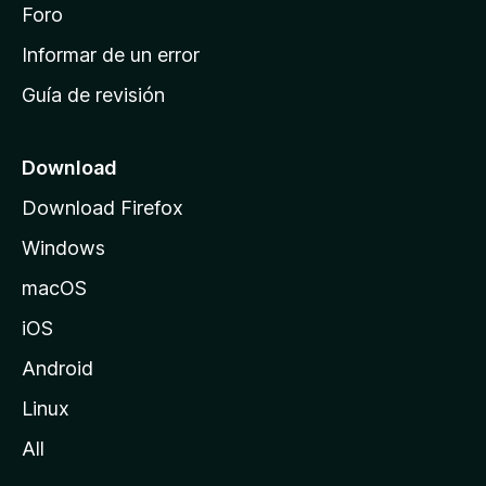
i
Foro
s
n
Informar de un error
i
Guía de revisión
c
i
o
Download
d
Download Firefox
e
Windows
M
o
macOS
z
iOS
i
l
Android
l
Linux
a
All