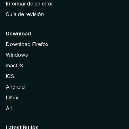
n
Informar de un error
i
Guía de revisión
c
i
o
Download
d
Download Firefox
e
Windows
M
o
macOS
z
iOS
i
l
Android
l
Linux
a
All
Latest Builds