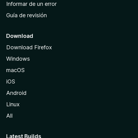
n
Informar de un error
i
Guía de revisión
c
i
o
Download
d
Download Firefox
e
Windows
M
o
macOS
z
iOS
i
l
Android
l
Linux
a
All
Latest Builds