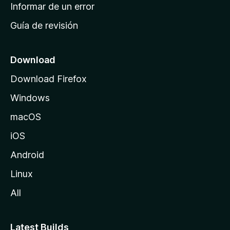
n
Informar de un error
i
Guía de revisión
c
i
o
Download
d
Download Firefox
e
Windows
M
o
macOS
z
iOS
i
l
Android
l
Linux
a
All
Latest Builds